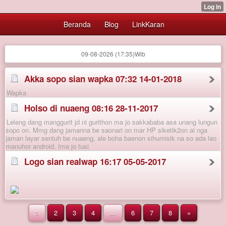
Beranda
Blog
LinkKaran
09-08-2026 (17:35)Wib
Akka sopo sian wapka
07:32 14-01-2018
Wapka
Holso di nuaeng
08:16 28-11-2017
Leleng dang manggurit jd ni gurithon ma jo sakkababa asa unang lungun
sopo on. Mmg dang jamanna be saonari on mar HP siketik2on ai nga
jaman layar sentuh be nuaeng, ale boha baenon sihumisik na so ada lao
manuhor android. Ima jo tusi
Logo sian realwap
16:17 05-05-2017
1
2
3
4
...
6
7
8
»